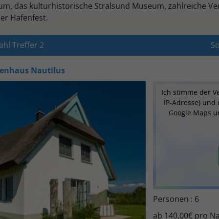
das kulturhistorische Stralsund Museum, zahlreiche Vera
r Hafenfest.
hl Treffer 2
So
ienhaus
Nautilus
Ich stimme der V
IP-Adresse) und
Google Maps u
Personen : 6
ab
140,00€
pro Na