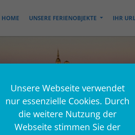
HOME
UNSERE FERIENOBJEKTE
IHR UR
Unsere Webseite verwendet
nur essenzielle Cookies. Durch
die weitere Nutzung der
Webseite stimmen Sie der