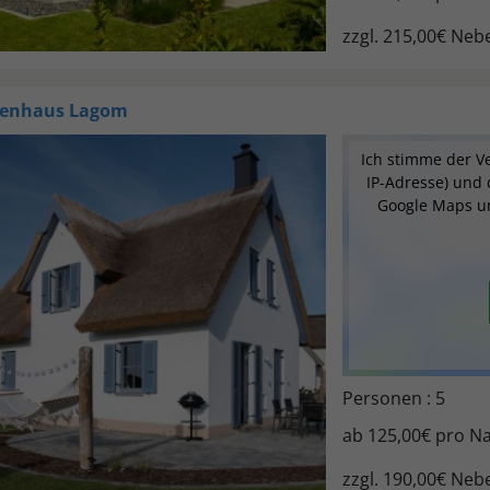
zzgl. 215,00€ Ne
ienhaus
Lagom
Ich stimme der V
IP-Adresse) und
Google Maps u
Personen : 5
ab
125,00€
pro Na
zzgl. 190,00€ Ne