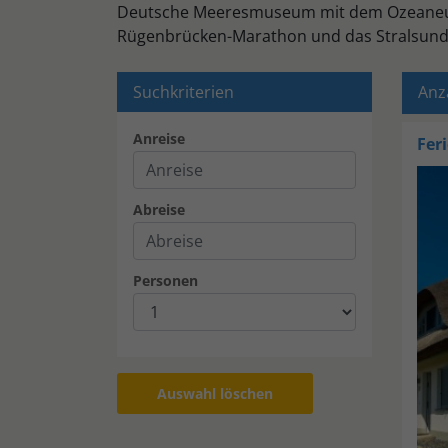
Deutsche Meeresmuseum mit dem Ozeaneum, 
Rügenbrücken-Marathon und das Stralsunde
Suchkriterien
Anza
Anreise
Fer
Abreise
Personen
Auswahl löschen